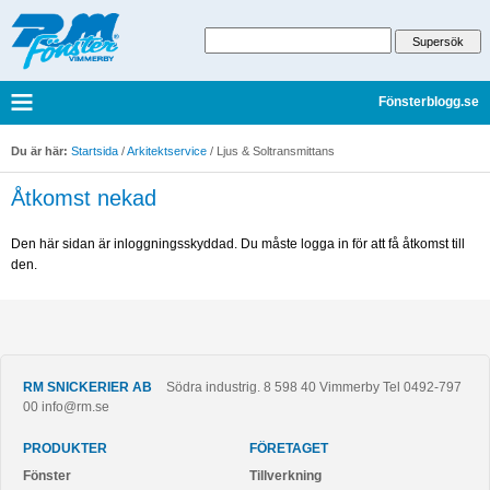
Fönsterblogg.se
Du är här:
Startsida
/
Arkitektservice
/
Ljus & Soltransmittans
Åtkomst nekad
Den här sidan är inloggningsskyddad. Du måste logga in för att få åtkomst till
den.
RM SNICKERIER AB
Södra industrig. 8
598 40
Vimmerby
Tel
0492-797
00
info@rm.se
PRODUKTER
FÖRETAGET
Fönster
Tillverkning