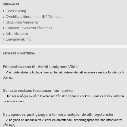
GENVÄGAR
Godssökning
Överblivna fönster upp till 50% rabatt
Utställning Vimmerby
Gällande leverantid från fabrik
Arkitektservice
Energiberäkning
SENASTE NYHETERNA
Fönsterleverans till Astrid Lindgrens Värld
Vi är både stolta och glada över att ha fått förtroendet att leverera samtliga fönster och
dörrar...
Senaste veckans leveranser från fabriken
Här ser ni några av våra leveranser från den senaste veckan – fönster som kunderna
monterar innan...
Nytt egendesignat gångjärn för våra inåtgående allmogefönster
Vi är glada att meddela att vi efter en omfattande utvecklingsprocess har introducerat
vårt nya, ...