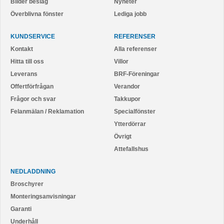
Bilder beslag
Nyheter
Överblivna fönster
Lediga jobb
KUNDSERVICE
REFERENSER
Kontakt
Alla referenser
Hitta till oss
Villor
Leverans
BRF-Föreningar
Offertförfrågan
Verandor
Frågor och svar
Takkupor
Felanmälan / Reklamation
Specialfönster
Ytterdörrar
Övrigt
Attefallshus
NEDLADDNING
Broschyrer
Monteringsanvisningar
Garanti
Underhåll