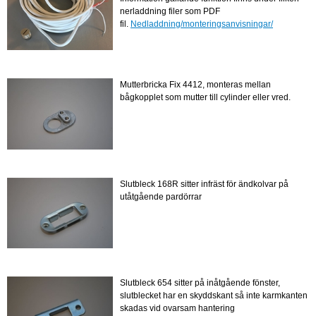
nerladdning filer som PDF
fil.
Nedladdning/monteringsanvisningar/
Mutterbricka Fix 4412, monteras mellan
bågkopplet som mutter till cylinder eller vred.
Slutbleck 168R sitter infräst för ändkolvar på
utåtgående pardörrar
Slutbleck 654 sitter på inåtgående fönster,
slutblecket har en skyddskant så inte karmkanten
skadas vid ovarsam hantering