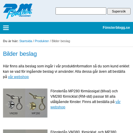
Fönsterblogg.se
Du är här:
Startsida
/
Produkter
/
Bilder beslag
Bilder beslag
Här finns alla beslag som ingår i vår produktinformation så du som kund enklet
kan se vad för ingående beslag vi använder. Alla dessa går även att beställa
på
vår webshop
Fönsterlås MP280 förmässigat (tillval) och
VM280 förnicklat (RM-std) passar till alla
utåtgående fönster. Finns att beställa på
vår
webshop
Fönsterlås VM380, förnicklat, och MP380