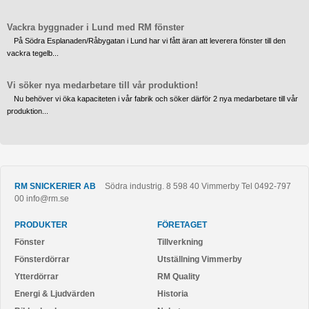
Vackra byggnader i Lund med RM fönster
På Södra Esplanaden/Råbygatan i Lund har vi fått äran att leverera fönster till den
vackra tegelb...
Vi söker nya medarbetare till vår produktion!
Nu behöver vi öka kapaciteten i vår fabrik och söker därför 2 nya medarbetare till vår
produktion...
RM SNICKERIER AB
Södra industrig. 8
598 40
Vimmerby
Tel
0492-797
00
info@rm.se
PRODUKTER
FÖRETAGET
Fönster
Tillverkning
Fönsterdörrar
Utställning Vimmerby
Ytterdörrar
RM Quality
Energi & Ljudvärden
Historia