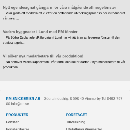
Nytt egendesignat gångjärn för våra inåtgående allmogefönster
Vi är glada att meddela att vi efter en omfattande utvecklingsprocess har introducerat
vårt nya, ...
Vackra byggnader i Lund med RM fönster
På Södra Esplanaden/Råbygatan i Lund har vi fått äran att leverera fönster till den
vackra tegelb...
Vi söker nya medarbetare till vår produktion!
Nu behöver vi öka kapaciteten i vår fabrik och söker därför 2 nya medarbetare till vår
produktion...
RM SNICKERIER AB
Södra industrig. 8
598 40
Vimmerby
Tel
0492-797
00
info@rm.se
PRODUKTER
FÖRETAGET
Fönster
Tillverkning
Fönsterdörrar
Utställning Vimmerby