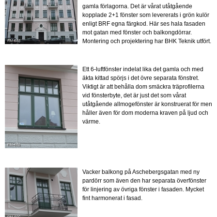
gamla förlagorna. Det är vårat utåtgående
kopplade 2+1 fönster som levererats i grön kulör
enligt BRF egna färgkod. Här ses hala fasaden
mot gatan med fönster och balkongdörrar.
Montering och projektering har BHK Teknik utfört.
Ett 6-luftfönster indelat lika det gamla och med
äkta kittad spörjs i det övre separata fönstret.
Viktigt är att behålla dom smäckra träprofilerna
vid fönsterbyte, det är just det som vårat
utåtgående allmogefönster är konstruerat för men
håller även för dom moderna kraven på ljud och
värme.
Vacker balkong på A
schebergsgatan
med ny
pardörr som även den har separata överfönster
för linjering av övriga fönster i fasaden. Mycket
fint harmonerat i fasad.