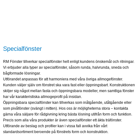
Specialfönster
RM Fönster tillverkar specialfönster helt enligt kundens önskemål och ritningar.
Vi erbjuder alla typer av specialfönster, såsom runda, halvrunda, sneda och
bågformade lösningar.
Utförandet anpassas för att harmoniera med våra övriga allmogefönster.
Kunden väljer själv om fönstret ska vara fast eller öppningsbart. Konstruktionen
skiljer sig något mellan fasta och öppningsbara modeller, men samtliga fönster
har vår karakteristiska allmogeprofil på insidan.
Öppningsbara specialfönster kan tillverkas som inåtgående, utåtgående eller
som pivåfönster (svängt i mitten). Hos oss är möjligheterna stora – kontakta
gärna våra säljare för rådgivning kring bästa lösning utifrån form och funktion.
Precis som alla våra produkter är även specialfönster ett äkta träfönster.
Utförande av beslag och profiler kan i vissa fall avvika från vårt
standardsortiment beroende på fönstrets form och konstruktion.