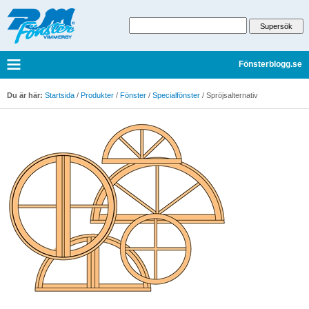
Fönsterblogg.se
Du är här:
Startsida
/
Produkter
/
Fönster
/
Specialfönster
/
Spröjsalternativ