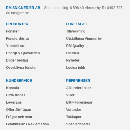
RM SNICKERIER AB
Södra industrig. 8
598 40
Vimmerby
Tel
0492-797
00
info@rm.se
PRODUKTER
FÖRETAGET
Fönster
Tillverkning
Fönsterdörrar
Utställning Vimmerby
Ytterdörrar
RM Quality
Energi & Ljudvärden
Historia
Bilder beslag
Nyheter
Överblivna fönster
Lediga jobb
KUNDSERVICE
REFERENSER
Kontakt
Alla referenser
Hitta till oss
Villor
Leverans
BRF-Föreningar
Offertförfrågan
Verandor
Frågor och svar
Takkupor
Felanmälan / Reklamation
Specialfönster