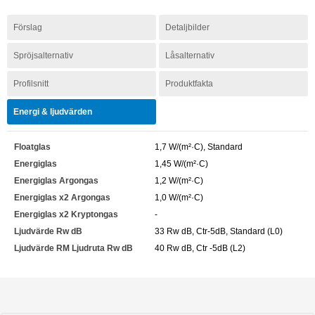
Förslag
Detaljbilder
Spröjsalternativ
Låsalternativ
Profilsnitt
Produktfakta
Energi & ljudvärden
Floatglas
1,7 W/(m²·C), Standard
Energiglas
1,45 W/(m²·C)
Energiglas Argongas
1,2 W/(m²·C)
Energiglas x2 Argongas
1,0 W/(m²·C)
Energiglas x2 Kryptongas
-
Ljudvärde Rw dB
33 Rw dB, Ctr-5dB, Standard (L0)
Ljudvärde RM Ljudruta Rw dB
40 Rw dB, Ctr -5dB (L2)