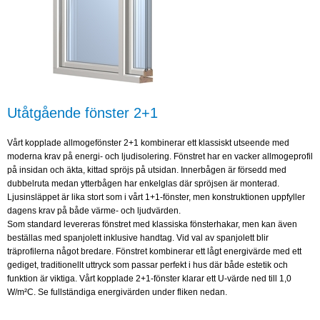
Utåtgående fönster 2+1
Vårt kopplade allmogefönster 2+1 kombinerar ett klassiskt utseende med
moderna krav på energi- och ljudisolering. Fönstret har en vacker allmogeprofil
på insidan och äkta, kittad spröjs på utsidan. Innerbågen är försedd med
dubbelruta medan ytterbågen har enkelglas där spröjsen är monterad.
Ljusinsläppet är lika stort som i vårt 1+1-fönster, men konstruktionen uppfyller
dagens krav på både värme- och ljudvärden.
Som standard levereras fönstret med klassiska fönsterhakar, men kan även
beställas med spanjolett inklusive handtag. Vid val av spanjolett blir
träprofilerna något bredare. Fönstret kombinerar ett lågt energivärde med ett
gediget, traditionellt uttryck som passar perfekt i hus där både estetik och
funktion är viktiga. Vårt kopplade 2+1-fönster klarar ett U-värde ned till 1,0
W/m²C. Se fullständiga energivärden under fliken nedan.