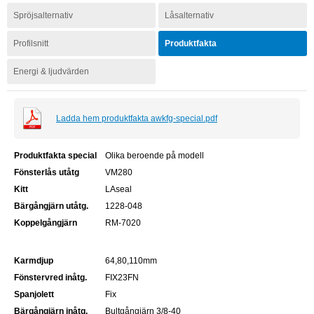
Spröjsalternativ
Låsalternativ
Profilsnitt
Produktfakta
Energi & ljudvärden
Ladda hem produktfakta awkfg-special.pdf
Produktfakta special
Olika beroende på modell
Fönsterlås utåtg
VM280
Kitt
LAseal
Bärgångjärn utåtg.
1228-048
Koppelgångjärn
RM-7020
Karmdjup
64,80,110mm
Fönstervred inåtg.
FIX23FN
Spanjolett
Fix
Bärgångjärn inåtg.
Bultgångjärn 3/8-40