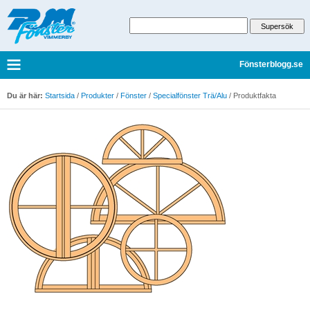
Fönsterblogg.se
Du är här:
Startsida
/
Produkter
/
Fönster
/
Specialfönster Trä/Alu
/
Produktfakta