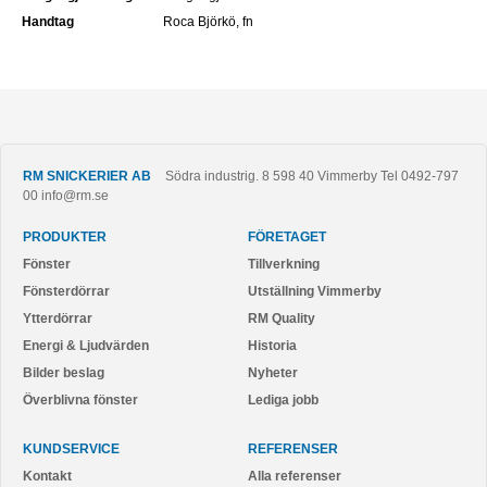
Handtag
Roca Björkö, fn
RM SNICKERIER AB
Södra industrig. 8
598 40
Vimmerby
Tel
0492-797
00
info@rm.se
PRODUKTER
FÖRETAGET
Fönster
Tillverkning
Fönsterdörrar
Utställning Vimmerby
Ytterdörrar
RM Quality
Energi & Ljudvärden
Historia
Bilder beslag
Nyheter
Överblivna fönster
Lediga jobb
KUNDSERVICE
REFERENSER
Kontakt
Alla referenser