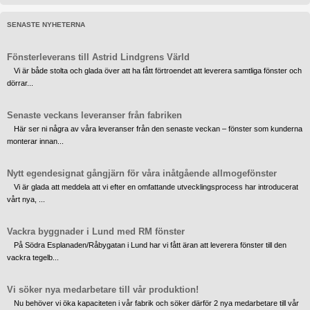
SENASTE NYHETERNA
Fönsterleverans till Astrid Lindgrens Värld
Vi är både stolta och glada över att ha fått förtroendet att leverera samtliga fönster och
dörrar...
Senaste veckans leveranser från fabriken
Här ser ni några av våra leveranser från den senaste veckan – fönster som kunderna
monterar innan...
Nytt egendesignat gångjärn för våra inåtgående allmogefönster
Vi är glada att meddela att vi efter en omfattande utvecklingsprocess har introducerat
vårt nya, ...
Vackra byggnader i Lund med RM fönster
På Södra Esplanaden/Råbygatan i Lund har vi fått äran att leverera fönster till den
vackra tegelb...
Vi söker nya medarbetare till vår produktion!
Nu behöver vi öka kapaciteten i vår fabrik och söker därför 2 nya medarbetare till vår