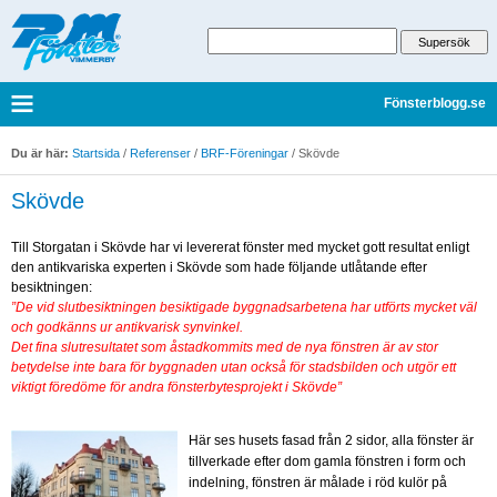
Fönsterblogg.se
Du är här:
Startsida
/
Referenser
/
BRF-Föreningar
/
Skövde
Skövde
Till Storgatan i Skövde har vi levererat fönster med mycket gott resultat enligt
den antikvariska experten i Skövde som hade följande utlåtande efter
besiktningen:
”De vid slutbesiktningen besiktigade byggnadsarbetena har utförts mycket väl
och godkänns ur antikvarisk synvinkel.
Det fina slutresultatet som åstadkommits med de nya fönstren är av stor
betydelse inte bara för byggnaden utan också för stadsbilden och utgör ett
viktigt föredöme för andra fönsterbytesprojekt i Skövde”
Här ses husets fasad från 2 sidor, alla fönster är
tillverkade efter dom gamla fönstren i form och
indelning, fönstren är målade i röd kulör på