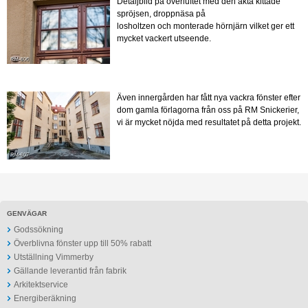
Detaljbild på överluftet med den äkta kittade
spröjsen, droppnäsa på
losholtzen och monterade hörnjärn vilket ger ett
mycket vackert utseende.
Även innergården har fått nya vackra fönster efter
dom gamla förlagorna från oss på RM Snickerier,
vi är mycket nöjda med resultatet på detta projekt.
GENVÄGAR
Godssökning
Överblivna fönster upp till 50% rabatt
Utställning Vimmerby
Gällande leverantid från fabrik
Arkitektservice
Energiberäkning