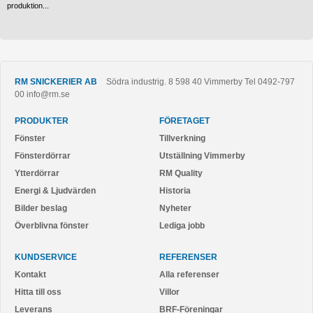
produktion...
RM SNICKERIER AB
Södra industrig. 8
598 40
Vimmerby
Tel
0492-797
00
info@rm.se
PRODUKTER
FÖRETAGET
Fönster
Tillverkning
Fönsterdörrar
Utställning Vimmerby
Ytterdörrar
RM Quality
Energi & Ljudvärden
Historia
Bilder beslag
Nyheter
Överblivna fönster
Lediga jobb
KUNDSERVICE
REFERENSER
Kontakt
Alla referenser
Hitta till oss
Villor
Leverans
BRF-Föreningar