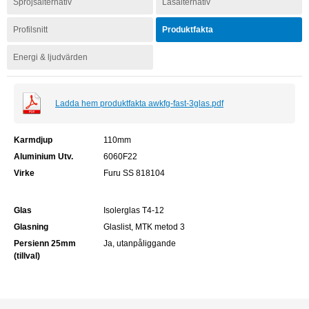
Spröjsalternativ
Låsalternativ
Profilsnitt
Produktfakta
Energi & ljudvärden
Ladda hem produktfakta awkfg-fast-3glas.pdf
Karmdjup
110mm
Aluminium Utv.
6060F22
Virke
Furu SS 818104
Glas
Isolerglas T4-12
Glasning
Glaslist, MTK metod 3
Persienn 25mm
Ja, utanpåliggande
(tillval)