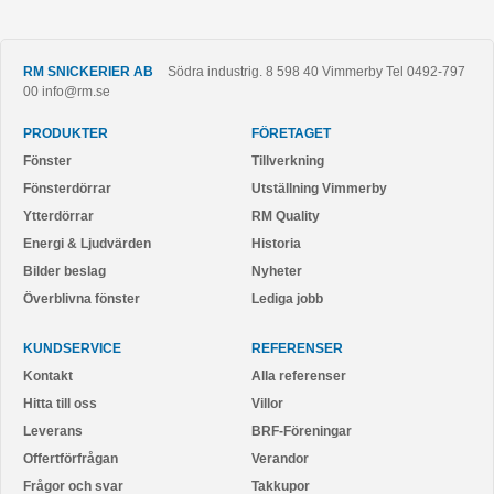
RM SNICKERIER AB
Södra industrig. 8
598 40
Vimmerby
Tel
0492-797
00
info@rm.se
PRODUKTER
FÖRETAGET
Fönster
Tillverkning
Fönsterdörrar
Utställning Vimmerby
Ytterdörrar
RM Quality
Energi & Ljudvärden
Historia
Bilder beslag
Nyheter
Överblivna fönster
Lediga jobb
KUNDSERVICE
REFERENSER
Kontakt
Alla referenser
Hitta till oss
Villor
Leverans
BRF-Föreningar
Offertförfrågan
Verandor
Frågor och svar
Takkupor