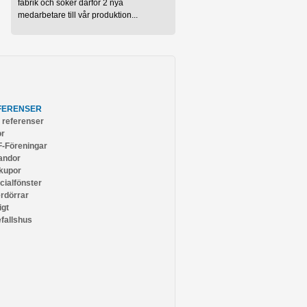
fabrik och söker därför 2 nya
medarbetare till vår produktion...
FERENSER
a referenser
or
-Föreningar
andor
kupor
cialfönster
erdörrar
igt
efallshus