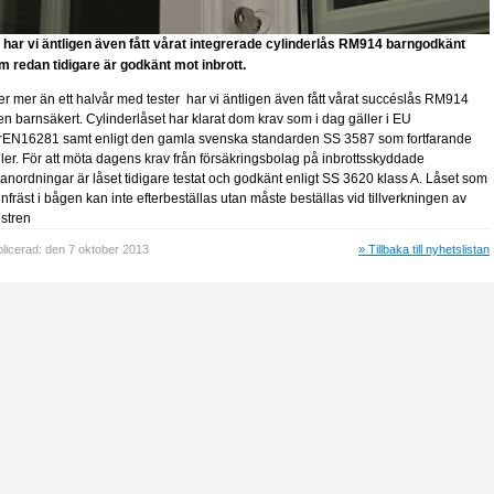
 har vi äntligen även fått vårat integrerade cylinderlås RM914 barngodkänt
m redan tidigare är godkänt mot inbrott.
ter mer än ett halvår med tester har vi äntligen även fått vårat succéslås RM914
en barnsäkert. Cylinderlåset har klarat dom krav som i dag gäller i EU
rEN16281 samt enligt den gamla svenska standarden SS 3587 som fortfarande
ller. För att möta dagens krav från försäkringsbolag på inbrottsskyddade
sanordningar är låset tidigare testat och godkänt enligt SS 3620 klass A. Låset som
infräst i bågen kan inte efterbeställas utan måste beställas vid tillverkningen av
nstren
licerad: den 7 oktober 2013
» Tillbaka till nyhetslistan