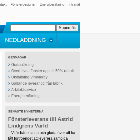
takt
Fönsterdesigner
Energiberäkning
Intranät
E
NEDLADDNING
GENVÄGAR
Godssökning
Överblivna fönster upp till 50% rabatt
Utställning Vimmerby
Gällande leverantid från fabrik
Arkitektservice
Energiberäkning
SENASTE NYHETERNA
Fönsterleverans till Astrid
Lindgrens Värld
Vi är både stolta och glada över att ha
fått förtroendet att leverera samtliga