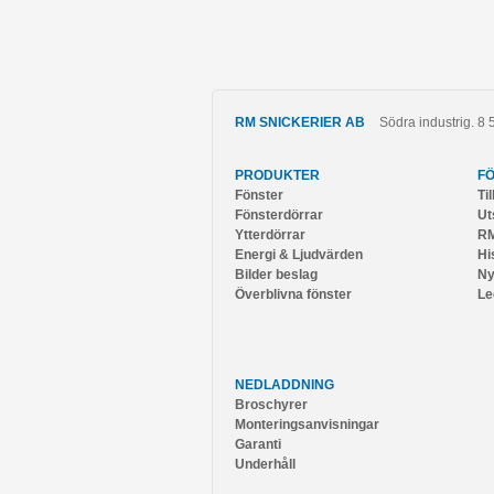
RM SNICKERIER AB
Södra industrig. 8
PRODUKTER
F
Fönster
Ti
Fönsterdörrar
Ut
Ytterdörrar
RM
Energi & Ljudvärden
Hi
Bilder beslag
Ny
Överblivna fönster
Le
NEDLADDNING
Broschyrer
Monteringsanvisningar
Garanti
Underhåll