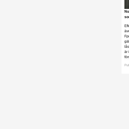
Nu
so
Ef
äv
Fp
gä
lå
är 
fö
Pub