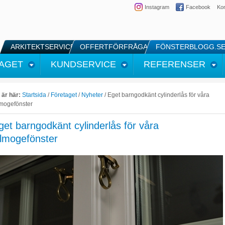
Instagram
Facebook
Kon
ARKITEKTSERVICE
OFFERTFÖRFRÅGAN
FÖNSTERBLOGG.S
AGET
KUNDSERVICE
REFERENSER
 är här:
Startsida
/
Företaget
/
Nyheter
/
Eget barngodkänt cylinderlås för våra
lmogefönster
get barngodkänt cylinderlås för våra
llmogefönster