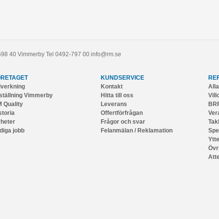
598 40
Vimmerby
Tel
0492-797 00
info@rm.se
ÖRETAGET
KUNDSERVICE
RE
llverkning
Kontakt
All
ställning Vimmerby
Hitta till oss
Vill
 Quality
Leverans
BRF
storia
Offertförfrågan
Ver
heter
Frågor och svar
Tak
diga jobb
Felanmälan / Reklamation
Spe
Ytt
Övr
Att