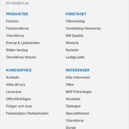
00
info@rm.se
PRODUKTER
FÖRETAGET
Fönster
Tillverkning
Fönsterdörrar
Utställning Vimmerby
Ytterdörrar
RM Quality
Energi & Ljudvärden
Historia
Bilder beslag
Nyheter
Överblivna fönster
Lediga jobb
KUNDSERVICE
REFERENSER
Kontakt
Alla referenser
Hitta till oss
Villor
Leverans
BRF-Föreningar
Offertförfrågan
Verandor
Frågor och svar
Takkupor
Felanmälan / Reklamation
Specialfönster
Ytterdörrar
Övrigt