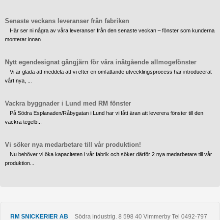
Senaste veckans leveranser från fabriken
Här ser ni några av våra leveranser från den senaste veckan – fönster som kunderna
monterar innan...
Nytt egendesignat gångjärn för våra inåtgående allmogefönster
Vi är glada att meddela att vi efter en omfattande utvecklingsprocess har introducerat
vårt nya, ...
Vackra byggnader i Lund med RM fönster
På Södra Esplanaden/Råbygatan i Lund har vi fått äran att leverera fönster till den
vackra tegelb...
Vi söker nya medarbetare till vår produktion!
Nu behöver vi öka kapaciteten i vår fabrik och söker därför 2 nya medarbetare till vår
produktion...
RM SNICKERIER AB
Södra industrig. 8
598 40
Vimmerby
Tel
0492-797