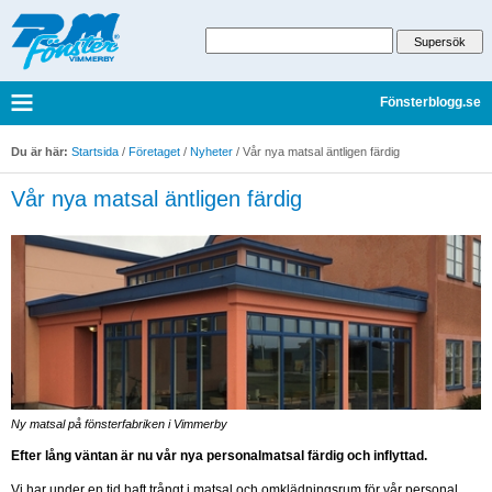
Fönsterblogg.se
Du är här:
Startsida
/
Företaget
/
Nyheter
/
Vår nya matsal äntligen färdig
Vår nya matsal äntligen färdig
Ny matsal på fönsterfabriken i Vimmerby
Efter lång väntan är nu vår nya personalmatsal färdig och inflyttad.
Vi har under en tid haft trångt i matsal och omklädningsrum för vår personal