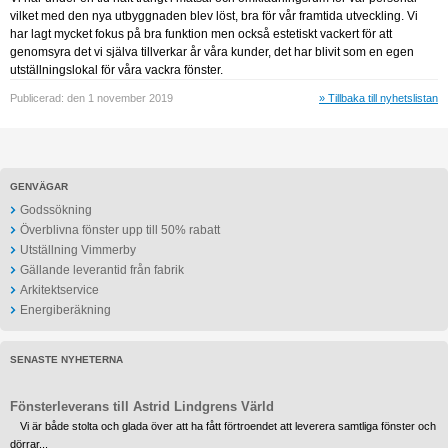
vilket med den nya utbyggnaden blev löst, bra för vår framtida utveckling. Vi
har lagt mycket fokus på bra funktion men också estetiskt vackert för att
genomsyra det vi själva tillverkar år våra kunder, det har blivit som en egen
utställningslokal för våra vackra fönster.
Publicerad: den 1 november 2019
» Tillbaka till nyhetslistan
GENVÄGAR
Godssökning
Överblivna fönster upp till 50% rabatt
Utställning Vimmerby
Gällande leverantid från fabrik
Arkitektservice
Energiberäkning
SENASTE NYHETERNA
Fönsterleverans till Astrid Lindgrens Värld
Vi är både stolta och glada över att ha fått förtroendet att leverera samtliga fönster och
dörrar...