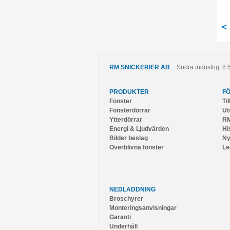
<
RM SNICKERIER AB
Södra industrig. 8
PRODUKTER
F
Fönster
Ti
Fönsterdörrar
Ut
Ytterdörrar
RM
Energi & Ljudvärden
Hi
Bilder beslag
Ny
Överblivna fönster
Le
NEDLADDNING
Broschyrer
Monteringsanvisningar
Garanti
Underhåll