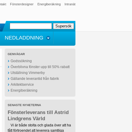
takt
Fönsterdesigner
Energiberäkning
Intranät
E
NEDLADDNING
GENVÄGAR
Godssökning
Överblivna fönster upp till 50% rabatt
Utställning Vimmerby
Gällande leverantid från fabrik
Arkitektservice
Energiberäkning
SENASTE NYHETERNA
Fönsterleverans till Astrid
Lindgrens Värld
Vi är både stolta och glada över att ha
fått förtroendet att leverera samtliga