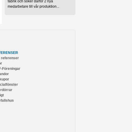
fabrik och söker därför 2 nya
medarbetare till vår produktion...
FERENSER
a referenser
or
-Föreningar
andor
kupor
cialfönster
erdörrar
igt
efallshus