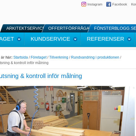
Instagram
Facebook
Kon
ARKITEKTSERVICE
OFFERTFÖRFRÅGAN
FÖNSTERBLOGG.S
AGET
KUNDSERVICE
REFERENSER
 är här:
Startsida
/
Företaget
/
Tillverkning
/
Rundvandring i produktionen
/
sning & kontroll inför målning
utsning & kontroll inför målning