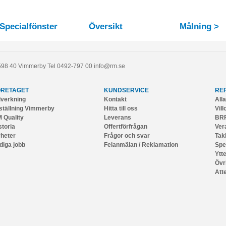
 Specialfönster
Översikt
Målning >
598 40
Vimmerby
Tel
0492-797 00
info@rm.se
ÖRETAGET
KUNDSERVICE
RE
llverkning
Kontakt
All
ställning Vimmerby
Hitta till oss
Vill
 Quality
Leverans
BRF
storia
Offertförfrågan
Ver
heter
Frågor och svar
Tak
diga jobb
Felanmälan / Reklamation
Spe
Ytt
Övr
Att