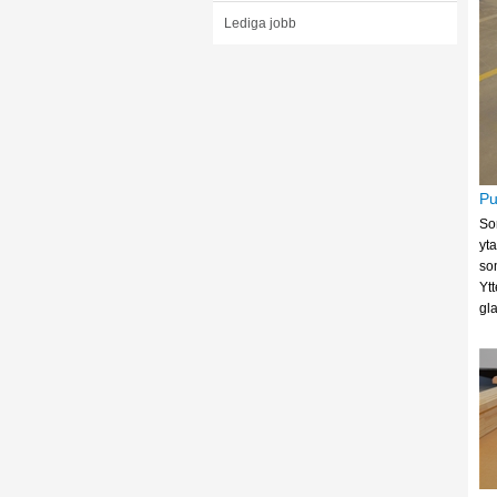
Lediga jobb
Pu
So
yt
som
Yt
gl