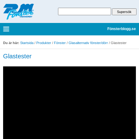
Fönsterblogg.se
Du är här:
Startsida
/
Produkter
/
Fönster
/
Glasalternativ fönster/dörr
/
Glastester
Glastester