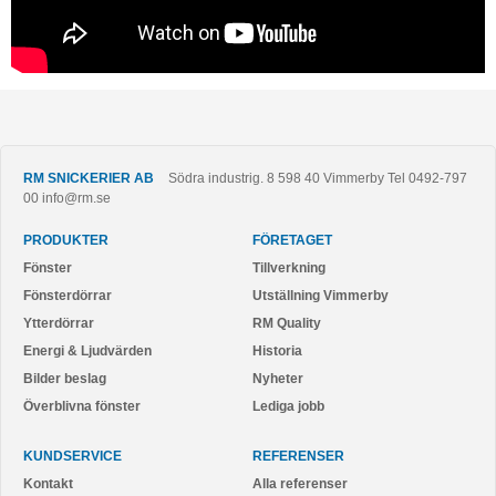
RM SNICKERIER AB
Södra industrig. 8
598 40
Vimmerby
Tel
0492-797
00
info@rm.se
PRODUKTER
FÖRETAGET
Fönster
Tillverkning
Fönsterdörrar
Utställning Vimmerby
Ytterdörrar
RM Quality
Energi & Ljudvärden
Historia
Bilder beslag
Nyheter
Överblivna fönster
Lediga jobb
KUNDSERVICE
REFERENSER
Kontakt
Alla referenser