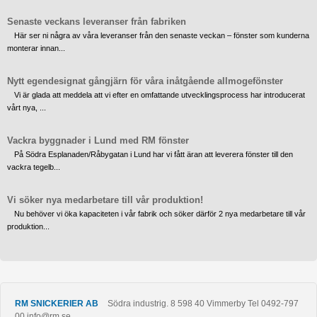
Senaste veckans leveranser från fabriken
Här ser ni några av våra leveranser från den senaste veckan – fönster som kunderna
monterar innan...
Nytt egendesignat gångjärn för våra inåtgående allmogefönster
Vi är glada att meddela att vi efter en omfattande utvecklingsprocess har introducerat
vårt nya, ...
Vackra byggnader i Lund med RM fönster
På Södra Esplanaden/Råbygatan i Lund har vi fått äran att leverera fönster till den
vackra tegelb...
Vi söker nya medarbetare till vår produktion!
Nu behöver vi öka kapaciteten i vår fabrik och söker därför 2 nya medarbetare till vår
produktion...
RM SNICKERIER AB
Södra industrig. 8
598 40
Vimmerby
Tel
0492-797
00
info@rm.se