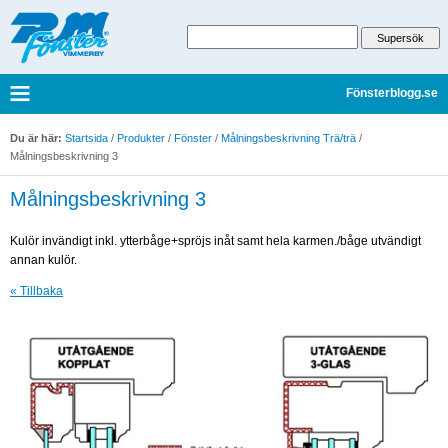
Fönsterblogg.se
Du är här:
Startsida
/
Produkter
/
Fönster
/
Målningsbeskrivning Trä/trä
/
Målningsbeskrivning 3
Målningsbeskrivning 3
Kulör invändigt inkl. ytterbåge+spröjs inåt samt hela karmen./båge utvändigt
annan kulör.
« Tillbaka